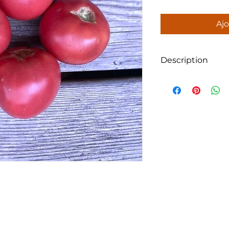
Ajo
Description
Sachet de 40 grain
Très bonne tomate 
sucrée.
Croissance indéter
Semis au chaud : f
les gelées.