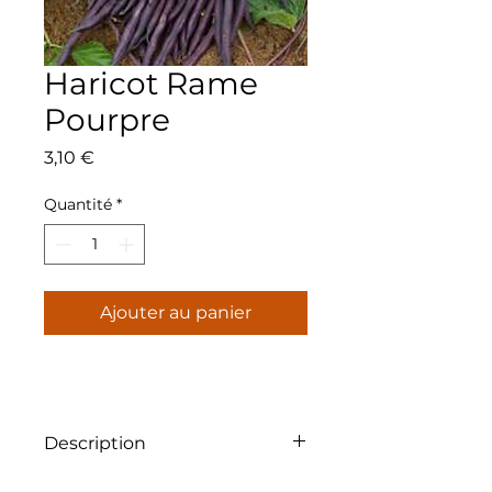
Haricot Rame
Pourpre
Prix
3,10 €
Quantité
*
Ajouter au panier
Description
Sachet de 40gr