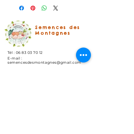
Grosses gousses violettes, tendre
et charnue. Pensez à mettre des
tuteurs d’au moins 2 m avant que
les haricots n’émettent leurs
Semences des
tiges.
Montagnes
Semis pleine terre : mai/juin
Tél :
06 83 03 70 12
E-mail :
semencesdesmontagnes@gmail.com
1086 route de Sallanches
74700 Domancy
et
3320 route du col
73400 UGINE
S'ABONNER
Abonnez-vous aux nouvelles "En direct
du jardin"
E-mail