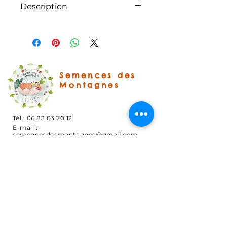
Description
Sachet de 12 graines - Cucurbita
pepo
Sachet de 10-12 graines.Courge
ronde de couleur jaune orangé à
maturité. Goût très sucré idéal
Semences des
pour les desserts.Bonne
Montagnes
conservation.
Tél :
06 83 03 70 12
E-mail :
semencesdesmontagnes@gmail.com
1086 route de Sallanches
74700 Domancy
et
3320 route du col
73400 UGINE
S'ABONNER
Abonnez-vous aux nouvelles "En direct