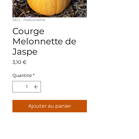
SKU : melonnette
Courge
Melonnette de
Jaspe
Prix
3,10 €
Quantité
*
Ajouter au panier