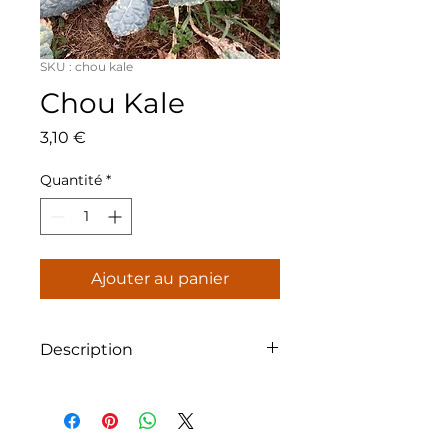
SKU : chou kale
Chou Kale
Prix
3,10 €
Quantité
*
Ajouter au panier
Description
Sachet de 1g.
Feuillage vert foncé et bombé.
Ramassez quelques feuilles quand