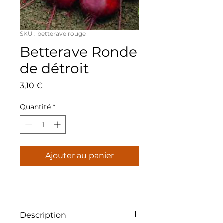
SKU : betterave rouge
Betterave Ronde
de détroit
Prix
3,10 €
Quantité
*
Ajouter au panier
Description